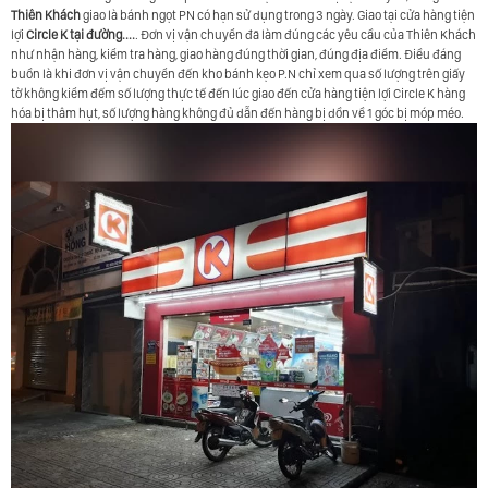
Thiên Khách
giao là bánh ngọt PN có hạn sử dụng trong 3 ngày. Giao tại cửa hàng tiện
lợi
Circle K tại đường....
. Đơn vị vận chuyển đã làm đúng các yêu cầu của Thiên Khách
như nhận hàng, kiểm tra hàng, giao hàng đúng thời gian, đúng địa điểm. Điều đáng
buồn là khi đơn vị vận chuyển đến kho bánh kẹo P.N chỉ xem qua số lượng trên giấy
tờ không kiểm đếm số lượng thực tế đến lúc giao đến cửa hàng tiện lợi Circle K hàng
hóa bị thâm hụt, số lượng hàng không đủ dẫn đến hàng bị dồn về 1 góc bị móp méo.