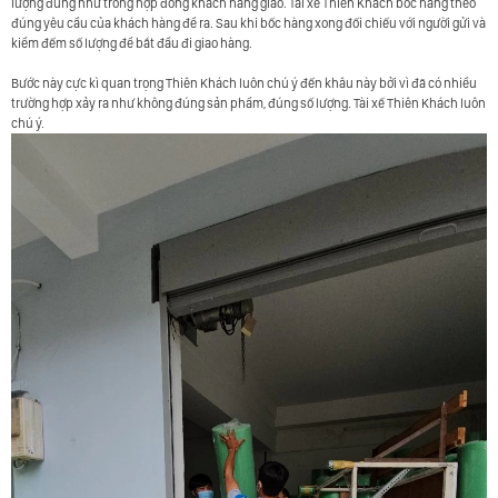
lượng đúng như trong hợp đồng khách hàng giao. Tài xế Thiên Khách bốc hàng theo
đúng yêu cầu của khách hàng để ra. Sau khi bốc hàng xong đối chiếu với người gửi và
kiểm đếm số lượng để bắt đầu đi giao hàng.
Bước này cực kì quan trọng Thiên Khách luôn chú ý đến khâu này bởi vì đã có nhiều
trường hợp xảy ra như không đúng sản phẩm, đúng số lượng. Tài xế Thiên Khách luôn
chú ý.
VỀ
THIÊN
KHÁCH
KHÁCH
HÀNG
ĐỐI
TÁC TÀI
XẾ