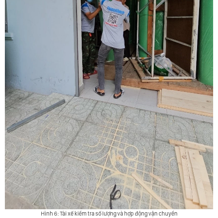
ĐỐI
TÁC
DOANH
NGHIỆP
TIN
TỨC
LIÊN
HỆ
Hình 6: Tài xế kiểm tra số lượng và hợp động vận chuyển