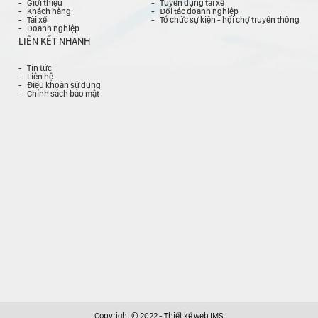
Giới thiệu
Tuyển dụng tài xế
Khách hàng
Đối tác doanh nghiệp
Tài xế
Tổ chức sự kiện - hội chợ truyền thông
Doanh nghiệp
LIÊN KẾT NHANH
Tin tức
Liên hệ
Điều khoản sử dụng
Chính sách bảo mật
I
EN
Copyright © 2022 -
Thiết kế web IMS