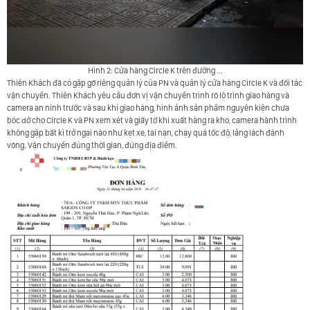
Hình 2: Cửa hàng Circle K trên đường ...
Thiên Khách
đã có gặp gỡ riêng quản lý của PN và quản lý cửa hàng Circle K và đối tác
vận chuyển. Thiên Khách yêu cầu đơn vị vận chuyển trình rõ lộ trình giao hàng và
camera an ninh trước và sau khi giao hàng, hình ảnh sản phẩm nguyên kiện chưa
bóc dở cho Circle K và PN xem xét và giấy tờ khi xuất hàng ra kho, camera hành trình
không gặp bất kì trở ngại nào như kẹt xe, tai nạn, chạy quá tốc độ, lảng lách đánh
võng. Vận chuyển đúng thời gian, đúng địa điểm.