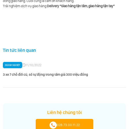
đồng giao hàng. Cuối cùng là cảm ơn khách hàng.
Trải nghiệm dịch vụ giao hàng
Delivery
“Giao hàng tận tâm, giao hàng tận tay”
Tin tức liên quan
11/10/2022
DOANH NGHIỆP
3 xe 7 chỗ đời cũ, số tự động trong tầm giá 300 triệu đồng
Liên hệ chúng tôi
028.73.00.11.22