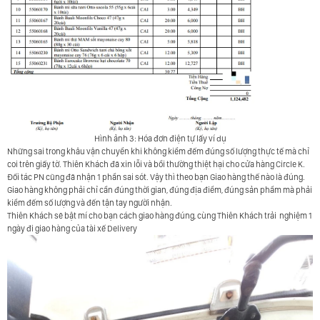
Hình ảnh 3: Hóa đơn điện tự lấy ví dụ
Những sai trong khâu vận chuyển khi không kiểm đếm đúng số lượng thực tế mà chỉ
coi trên giấy tờ. Thiên Khách đã xin lỗi và bồi thường thiệt hại cho cửa hàng Circle K.
Đối tác PN cũng đã nhận 1 phần sai sót. Vậy thì theo bạn Giao hàng thế nào là đúng.
Giao
hàng không phải chỉ cần đúng thời gian, đúng địa điểm, đúng sản phẩm mà phải
kiểm đếm số lượng và đến tận tay người nhận.
Thiên Khách sẽ bật mí cho bạn cách giao hàng đúng, cùng Thiên Khách trải
nghiệm 1
ngày đi giao hàng của tài xế Delivery