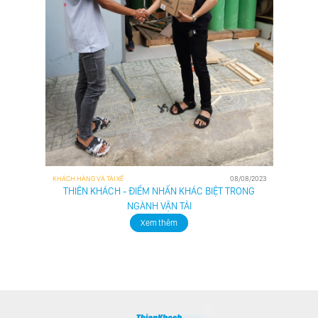
KHÁCH HÀNG VÀ TÀI XẾ
08/08/2023
THIÊN KHÁCH - ĐIỂM NHẤN KHÁC BIỆT TRONG
NGÀNH VẬN TẢI
Xem thêm