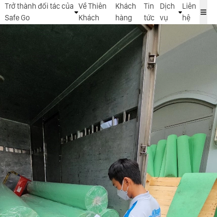
Trở thành đối tác của
Về Thiên
Khách
Tin
Dịch
Liên
Safe Go
Khách
hàng
tức
vụ
hệ