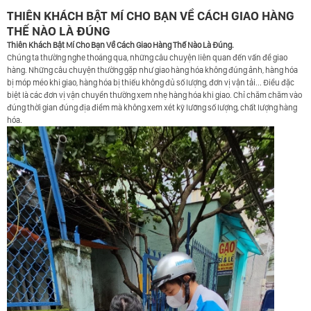
THIÊN KHÁCH BẬT MÍ CHO BẠN VỀ CÁCH GIAO HÀNG
THẾ NÀO LÀ ĐÚNG
Thiên Khách Bật Mí Cho Bạn Về Cách Giao Hàng Thế Nào Là Đúng.
Chúng ta thường nghe thoáng qua, những câu chuyện liên quan đến vấn đề giao
hàng. Những câu chuyện thường gặp như giao hàng hóa không đúng ảnh, hàng hóa
bị móp méo khi giao, hàng hóa bị thiếu không đủ số lượng, đơn vị vận tải... Điều đặc
biệt là các đơn vị vận chuyển thường xem nhẹ hàng hóa khi giao. Chỉ chăm chăm vào
đúng thời gian đúng địa điểm mà không xem xét kỹ lưỡng số lượng, chất lượng hàng
hóa.