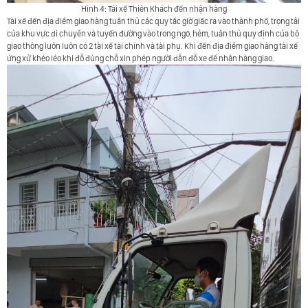
Hình 4: Tài xế Thiên Khách đến nhận hàng
Tài xế đến địa điểm giao hàng tuân thủ các quy tắc giờ giấc ra vào thành phố, trọng tải
của khu vực di chuyển và tuyến đường vào trong ngõ, hẻm, tuân thủ quy định của bộ
giao thông luôn luôn có 2 tài xế tài chính và tài phụ. Khi đến địa điểm giao hàng tài xế
ứng xử khéo léo khi đỗ đúng chỗ xin phép người dẫn đỗ xe để nhận hàng giao.