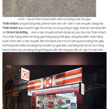
Hình 1: Tài xế Thiên Khách kiểm đếm số lượng trước khi giao
Thiên Khách
cũng đã từng mắc phải khi làm việc với 1 đơn vị vận chuyển, hàng hóa
Thiên Khách
giao là bánh ngọt PN có hạn sử dụng trong 3 ngày. Giao tại cửa hàng tiện
lợi
Circle K tại đường....
. Đơn vị vận chuyển đã làm đúng các yêu cầu của Thiên Khách
như nhận hàng, kiểm tra hàng, giao hàng đúng thời gian, đúng địa điểm. Điều đáng
buồn là khi đơn vị vận chuyển đến kho bánh kẹo P.N chỉ xem qua số lượng trên giấy
tờ không kiểm đếm số lượng thực tế đến lúc giao đến cửa hàng tiện lợi Circle K hàng
hóa bị thâm hụt, số lượng hàng không đủ dẫn đến hàng bị dồn về 1 góc bị móp méo.