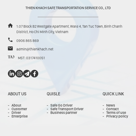
THIEN KHACH SAFE TRANSPORTATION SERVICE CO., LTD
1.07 Block B2 Westgate Apartment, Ward 4, Tan Tuc Town, Binh Chanh
District, Ho Chi Minh City, Vietnam
0906 865 869
admin@thienkhach.net
TAX
MST: 0317410051
ABOUT US
QUISLE
QUICK LINK
About
Safe Go Driver
News
Customer
Safe Transport Driver
Contact
Driver
Business partner
Terms of use
Enterprise
Privacy policy