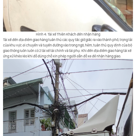
Hình 4: Tài xế Thiên Khách đến nhận hàng
Tài xế đến địa điểm giao hàng tuân thủ các quy tắc giờ giấc ra vào thành phố, trọng tải
của khu vực di chuyển và tuyến đường vào trong ngõ, hẻm, tuân thủ quy định của bộ
giao thông luôn luôn có 2 tài xế tài chính và tài phụ. Khi đến địa điểm giao hàng tài xế
ứng xử khéo léo khi đỗ đúng chỗ xin phép người dẫn đỗ xe để nhận hàng giao.