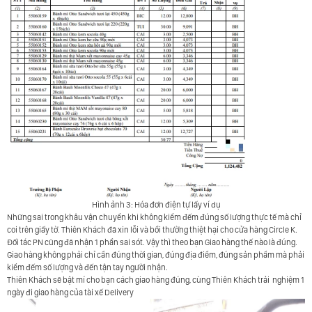
Hình ảnh 3: Hóa đơn điện tự lấy ví dụ
Những sai trong khâu vận chuyển khi không kiểm đếm đúng số lượng thực tế mà chỉ
coi trên giấy tờ. Thiên Khách đã xin lỗi và bồi thường thiệt hại cho cửa hàng Circle K.
Đối tác PN cũng đã nhận 1 phần sai sót. Vậy thì theo bạn Giao hàng thế nào là đúng.
Giao
hàng không phải chỉ cần đúng thời gian, đúng địa điểm, đúng sản phẩm mà phải
kiểm đếm số lượng và đến tận tay người nhận.
Thiên Khách sẽ bật mí cho bạn cách giao hàng đúng, cùng Thiên Khách trải
nghiệm 1
ngày đi giao hàng của tài xế Delivery