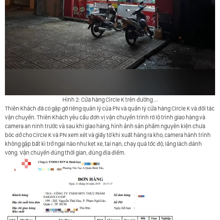
Hình 2: Cửa hàng Circle K trên đường ...
Thiên Khách
đã có gặp gỡ riêng quản lý của PN và quản lý cửa hàng Circle K và đối tác
vận chuyển. Thiên Khách yêu cầu đơn vị vận chuyển trình rõ lộ trình giao hàng và
camera an ninh trước và sau khi giao hàng, hình ảnh sản phẩm nguyên kiện chưa
bóc dở cho Circle K và PN xem xét và giấy tờ khi xuất hàng ra kho, camera hành trình
không gặp bất kì trở ngại nào như kẹt xe, tai nạn, chạy quá tốc độ, lảng lách đánh
võng. Vận chuyển đúng thời gian, đúng địa điểm.