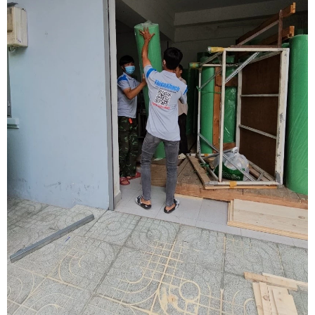
ABOUT US
CUSTOMER
DRIVER
PARTNER
BUSINESS
PARTNER
NEWS
CONTACT