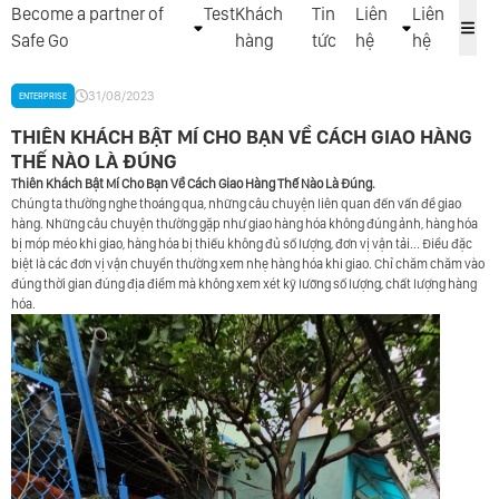
Become a partner of
Test
Khách
Tin
Liên
Liên
Safe Go
hàng
tức
hệ
hệ
31/08/2023
ENTERPRISE
THIÊN KHÁCH BẬT MÍ CHO BẠN VỀ CÁCH GIAO HÀNG
THẾ NÀO LÀ ĐÚNG
Thiên Khách Bật Mí Cho Bạn Về Cách Giao Hàng Thế Nào Là Đúng.
Chúng ta thường nghe thoáng qua, những câu chuyện liên quan đến vấn đề giao
hàng. Những câu chuyện thường gặp như giao hàng hóa không đúng ảnh, hàng hóa
bị móp méo khi giao, hàng hóa bị thiếu không đủ số lượng, đơn vị vận tải... Điều đặc
biệt là các đơn vị vận chuyển thường xem nhẹ hàng hóa khi giao. Chỉ chăm chăm vào
đúng thời gian đúng địa điểm mà không xem xét kỹ lưỡng số lượng, chất lượng hàng
hóa.