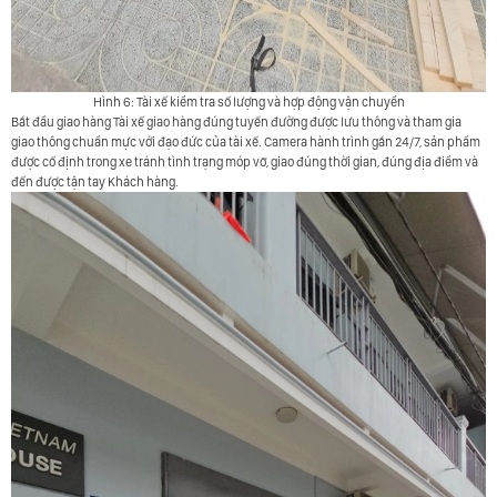
Hình 6: Tài xế kiểm tra số lượng và hợp động vận chuyển
Bắt đầu giao hàng Tài xế giao hàng đúng tuyến đường được lưu thông và tham gia
giao thông chuẩn mực với đạo đức của tài xế. Camera hành trình gắn 24/7, sản phẩm
được cố định trong xe tránh tình trạng móp vỡ, giao đúng thời gian, đúng địa điểm và
đến được tận tay Khách hàng.