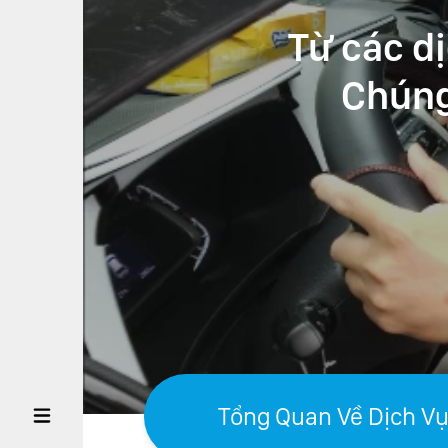
Từ các dị
Chúng 
VỀ
THIÊN
KHÁCH
KHÁCH
HÀNG
ĐỐI
TÁC TÀI
XẾ
Tổng Quan Về Dịch V