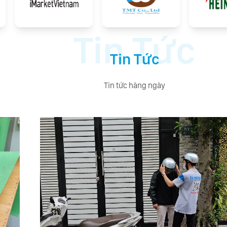
Tin Tức
Tin Tức
Tin tức hàng ngày