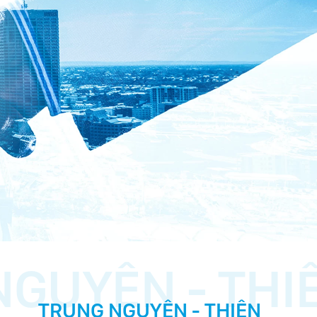
NGUYÊN - THI
TRUNG NGUYÊN - THIÊN