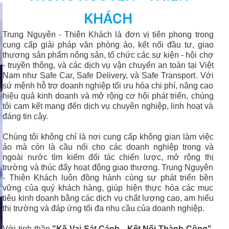
KHÁCH
Trung Nguyên - Thiên Khách là đơn vị tiên phong trong
cung cấp giải pháp văn phòng ảo, kết nối đầu tư, giao
thương sản phẩm nông sản, tổ chức các sự kiện - hội chợ
- truyền thông, và các dịch vụ vận chuyển an toàn tại Việt
Nam như Safe Car, Safe Delivery, và Safe Transport
. Với
sứ mệnh hỗ trợ doanh nghiệp tối ưu hóa chi phí, nâng cao
hiệu quả kinh doanh và mở rộng cơ hội phát triển, chúng
tôi cam kết mang đến dịch vụ chuyên nghiệp, linh hoạt và
đáng tin cậy.
Chúng tôi không chỉ là nơi cung cấp không gian làm việc
ảo mà còn là cầu nối cho các doanh nghiệp trong và
ngoài nước tìm kiếm đối tác chiến lược, mở rộng thị
trường và thúc đẩy hoạt động giao thương. Trung Nguyên
- Thiên Khách luôn đồng hành cùng sự phát triển bền
vững của quý khách hàng, giúp hiện thực hóa các mục
tiêu kinh doanh bằng các dịch vụ chất lượng cao, am hiểu
thị trường và đáp ứng tối đa nhu cầu của doanh nghiệp.
Với tinh thần
"Kề Vai Sát Cánh - Kết Nối Thành Công"
,