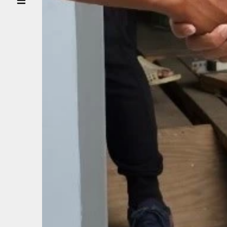
XẾ
ĐỐI
TÁC
DOANH
NGHIỆP
TIN
TỨC
LIÊN HỆ