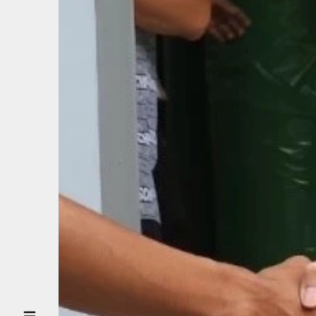
VỀ
THIÊN
KHÁCH
KHÁCH
HÀNG
ĐỐI
TÁC TÀI