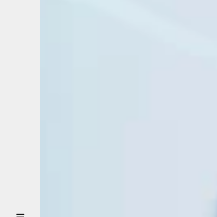
VỀ
THIÊN
KHÁCH
KHÁCH
HÀNG
ĐỐI
TÁC TÀI