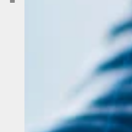
XẾ
ĐỐI
TÁC
DOANH
NGHIỆP
TIN
TỨC
LIÊN HỆ