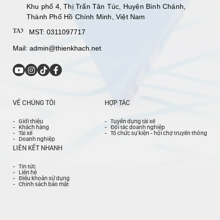
Khu phố 4, Thị Trấn Tân Túc, Huyện Bình Chánh,
Thành Phố Hồ Chính Minh, Việt Nam
TAX
MST: 0311097717
Mail:
admin@thienkhach.net
VỀ CHÚNG TÔI
HỢP TÁC
Giới thiệu
Tuyển dụng tài xế
Khách hàng
Đối tác doanh nghiệp
Tài xế
Tổ chức sự kiện - hội chợ truyền thông
Doanh nghiệp
LIÊN KẾT NHANH
Tin tức
Liên hệ
Điều khoản sử dụng
Chính sách bảo mật