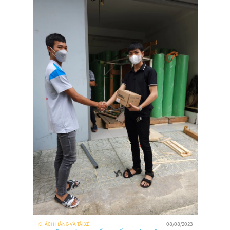
Car
GIÁ
Xe ô tô
XE
riêng
TẢI
phục
vụ mọi
NHỎ
nhu
cầu di
chuyển
của
bạn.
Tìm xe
ô tô/
taxi
gần
bạn
nhất
chỉ
bằng
một
thao
tác
chạm.
KHÁCH HÀNG VÀ TÀI XẾ
08/08/2023