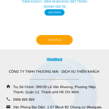
BẢNG
BẢNG
THIÊN KHÁCH - ĐIỂM NHẤN KHÁC BIỆT TRONG
GIÁ
GIÁ
NGÀNH VẬN TẢI
XE
GIAO
Xem thêm
TẢI
HÀNG
LỚN
XE
MÁY
Xem tất cả
CÔNG TY TNHH THƯƠNG MẠI - DỊCH VỤ THIÊN KHÁCH
Trụ Sở Chính:
399/39 Lê Văn Khương, Phường Hiệp
Thành, Quận 12, Thành phố Hồ Chí Minh
0906 865 869
Văn Phòng Đại Diện: 1.07 Block B2 Chung cư Westgate,