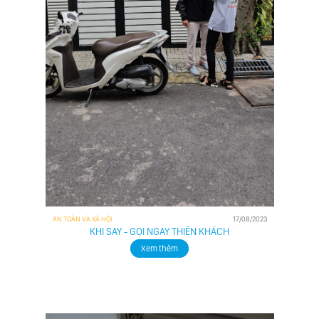
Safe
Safe
Transport
Delivery
Giá tiền
Giao và
cuốc xe
nhận
hiển thị
kiện
ngay trên
hàng
ứng dụng,
của bạn
bạn chỉ
chưa
việc trả
bao giờ
đúng số
nhanh
tiền này
và dễ
và an tâm
dàng
món hàng
đến vậy.
sẽ đến tay
Chỉ
người
trong
nhận
vài cái
trong thời
chạm
AN TOÀN VÀ XÃ HỘI
17/08/2023
gian sớm
tay!
KHI SAY - GỌI NGAY THIÊN KHÁCH
nhất.
Xem thêm
Safe
BẢNG