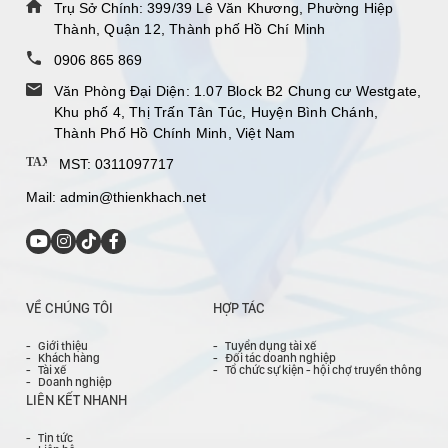
Trụ Sở Chính:
399/39 Lê Văn Khương, Phường Hiệp
Thành, Quận 12, Thành phố Hồ Chí Minh
0906 865 869
Văn Phòng Đại Diện: 1.07 Block B2 Chung cư Westgate,
Khu phố 4, Thị Trấn Tân Túc, Huyện Bình Chánh,
Thành Phố Hồ Chính Minh, Việt Nam
TAX
MST: 0311097717
Mail:
admin@thienkhach.net
VỀ CHÚNG TÔI
HỢP TÁC
Giới thiệu
Tuyển dụng tài xế
Khách hàng
Đối tác doanh nghiệp
Tài xế
Tổ chức sự kiện - hội chợ truyền thông
Doanh nghiệp
LIÊN KẾT NHANH
Tin tức