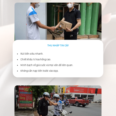
THU NHẬP TIN CẬY
Rút tiền siêu nhanh.
Chiết khấu % hoa hồng cao.
Minh bạch về giá cuốc và mọi vấn đề liên quan.
Không cần nạp tiền trước vào App.