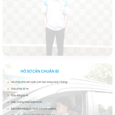
KHÁCH
KHÁCH
HÀNG
ĐỐI
TÁC TÀI
XẾ
ĐỐI
TÁC
DOANH
HỒ SƠ CẦN CHUẨN BỊ
NGHIỆP
TIN
Hộ chiếu/thẻ căn cước (còn hạn trong vòng 1 tháng).
TỨC
Giấy phép lái xe.
LIÊN
Giấy đăng ký xe.
Giấy chứng nhận kiểm định.
HỆ
Bảo hiểm bắt buộc TNDS (có kinh doanh).