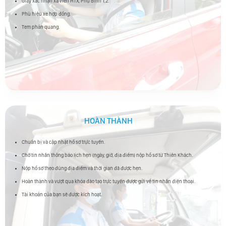
Giấy xác nhận xã viên HTX, Phụ đính 1,2.
Phù hiệu xe hợp đồng.
Tem phản quang.
HOÀN THÀNH
Chuẩn bị và cập nhật hồ sơ trực tuyến.
Chờ tin nhắn thông báo lịch hẹn (ngày, giờ, địa điểm) nộp hồ sơ từ Thiên Khách.
Nộp hồ sơ theo đúng địa điểm và thời gian đã được hẹn.
Hoàn thành và vượt qua khóa đào tạo trực tuyến được gửi về tin nhắn điện thoại.
Tài khoản của bạn sẽ được kích hoạt.