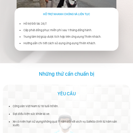
HỖ TRỢ NHANH CHÓNG VÀ LIÊN TỤC
Hỗ trợ Đối tác 24/7.
Cấp phát đồng phục miễn phí sau 1 tháng đồng hành.
Trung tâm trợ giúp được tích hợp trên ứng dụng Thiên Khách.
Hướng dẫn chi tiết cách sử dụng ứng dụng Thiên Khách.
Những thứ cần chuẩn bị
YÊU CẦU
Công dân Việt Nam từ 18 tuổi trở lên.
Đạt điều kiện sức khỏe lái xe.
VỀ
Xe có niên hạn sử dụng không quá 11 năm đối với dịch vụ SafeGo (tính từ năm sản
xuất).
THIÊN