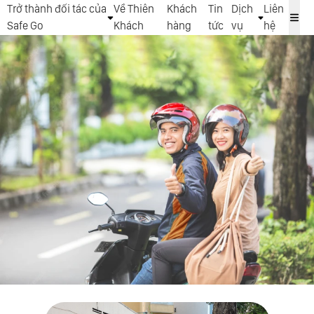
Trở thành đối tác của
Về Thiên
Khách
Tin
Dịch
Liên
Safe Go
Khách
hàng
tức
vụ
hệ